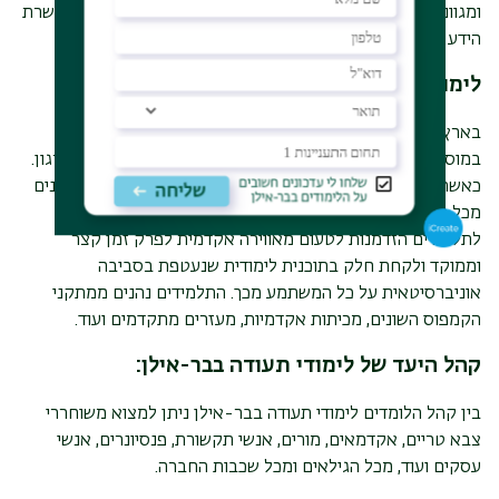
ומגוונים, כגון: ספרות, אומנות, צילום וכו', אשר מטרתם היא העשרת
הידע ולא עיסוק מקצועי בתחום מסויים.
לימודי תעודה באווירה אקדמית
בארץ מתקיימים קורסים של לימודי תעודה במסגרות שונות,
במוסדות פרטיים או ציבוריים ותחת יוזמות של אדם אחד או ארגון.
כאשר מחליטים להצטרף ללימודי תעודה בתוך מוסד אקדמי נהנים
מכל העולמות. לימודי התעודה של בר-אילן לדוגמה, מעניקים
לתלמידים הזדמנות לטעום מאווירה אקדמית לפרק זמן קצר
וממוקד ולקחת חלק בתוכנית לימודית שנעטפת בסביבה
אוניברסיטאית על כל המשתמע מכך. התלמידים נהנים ממתקני
הקמפוס השונים, מכיתות אקדמיות, מעזרים מתקדמים ועוד.
קהל היעד של לימודי תעודה בבר-אילן:
בין קהל הלומדים לימודי תעודה בבר-אילן ניתן למצוא משוחררי
צבא טריים, אקדמאים, מורים, אנשי תקשורת, פנסיונרים, אנשי
עסקים ועוד, מכל הגילאים ומכל שכבות החברה.