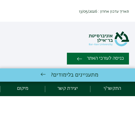
תאריך עדכון אחרון : 13/05/2026
כניסה לעורכי האתר
מתעניינים בלימודים?
כל הזכויות שמורות למדור לתוכניות מובנות ולימודי תעודה, אוניברסיטת
בר אילן, רמת גן 5290002 | טלפון: 03-7384747 | פקס: 03-5355317
התקשר/י
יצירת קשר
מיקום
יצירת קשר
פיתוח:
אגף תקשוב, אוניברסיטת בר-אילן
קידום:
Emarker קידום אתרים
הצהרת נגישות
מדיניות פרטיות
אקדימה בר-אילן