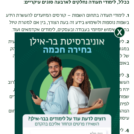
ככלל, לימודי תעודה נחלקים לארבעה סוגים עיקריים:
1.
לימודי תעודה בתחום השפות – קורסים המיועדים להעשרת הידע
בשפות נוספות ולשימוש בידע זה בעת הצורך, בין אם למטרת טיול
בחו"ל, שימוש יומיומי בעבודה ובעסקים, לימודים אקדמאים ועוד.
2.
לימודי תעודה מקצועיים – קורסים המעניקים הכשרה מקצועית
במגוון תחומים, לצרכי תעסוקה מוסמכת ומוכרת. יתרונם המובהק
של לימודי תעודה מסוג זה הוא הכשרה בזמן קצר ובעלות נמוכה
באופן יחסי לתואר אקדמי.
3.
לימודי תעודה לצורך פיתוח מקצועי ולימודי המשך – קורסי
העשרה מקצועית לבעלי תואר אקדמי. לימודי תעודה מסוג זה לרוב
יהיו ממוקדים בנישה השייכת לתחום אקדמי מסוים כמו לדוגמא,
שפות תכנות, תחומי הוראה מסוימים ועוד. לימודי תעודה המיועדים
לפיתוח מקצועי ולימודי המשך מקובלים בקרב חברות גדולות
הנוהגות לספק לעובדיהן ידע מקצועי מוסמך נוסף המקושר לתחום
עיסוקם.
4.
לימודי תעודה לצורכי העשרה – קורסים בתחומים שונים