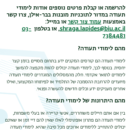
להרשמה או קבלת פרטים נוספים אודות לימודי
תעודה במדור לתוכניות מובנות בבר-אילן, צרו קשר
באמצעות
עמוד צור קשר
או במייל:
shraga.lapides@biu.ac.il
, או בטלפון
03-
7384481
מהם לימודי תעודה?
לימודי תעודה הם קורסים המקנים ידע בתחום מסויים בזמן קצר
יחסית. בנוסף לכך, לימודי תעודה יכולים להוות מקפצה להמשך
לימודים לתואר אקדמי. חלק מהמסלולים המוגדרים לימודי תעודה
מיועדים להרחבת ההסמכה של התלמיד או לפיתוחו המקצועי, ואילו
אחרים מעניקים ידע וכלים חדשים להעשרה ופנאי.
מהם היתרונות של לימודי תעודה?
תפר
בין אם אתם חיילים משוחררים, אנשי קריירה או בעלי משפחות,
משנ
לימודי תעודה הם פתרון אופטימלי לאלו שאין להם דיי זמן או שאינם
יכולים להתחייב ללימודים ארוכים מכל סיבה שהיא. לימודי תעודה