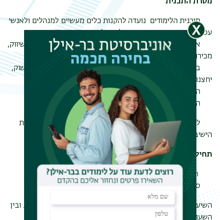
מטרת התכנית
תוכנית הלימודים נועדה להקנות כלים מעשיים למנהלים ולאנשי
עסקים מקרב המגזר החרדי, ולהגדיל
את שיעורי הצלחתם. בקורס ילמדו ניהול פיננסי, משפטים, שיווק,
מכירות, ניצול המדיה האינטרנטית -
באינטרנט כשר - אסטרטגיה עסקית, ניהול ארגוני, מחקר שוק,
יחצנות, גיוס כספים, מיסוי, מאפיינים של השוק
הכללי בארץ.
הלימודים יתנהלו מתוך כבוד למגזר החרדי ולצרכיו.
לוח הלימודים והחופשות של התוכנית מותאם ללוח החופשות
הישיבתי.
תחילת הלימודים ומשך הלימודים
תחילת הלימודים-אוקטובר 2019
סיום לימודים:
השיעורים יתקיימו בימי שני, בין השעות 10:00-15:00 לנשים. ובין
השעות 17:00-22:00 לגברים