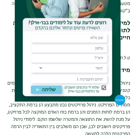
מטעם לימודי תעודה באוניברסיטת בר-אילן על עמידה בהצלחה
ב"קורס להכשרת מנהל ובקר פרויקטים"
למידע נוסף על לימודי ניהול פרויקטים ולהרשמה
לתוכנית קורס ניהול פרויקטים נא לשלוח קורות
חיים למייל:
shraga.lapides@biu.ac.il
ט.ל.ח
מידע כללי על תחום ניהול הפרויקטים
ניהול פרויקטים הינו תחום העוסק בתכנון, הפקה ובקרה על מיזמים
קטנים או גדולים אשר מתארגנים על מנת להשיג תוצאה ייחודית
כלשהי, בין אם מוצר, שירות וכד'. עם השגת התוצאה הסופית
מסתיים הפרויקט. ניהול פרויקטים נכון מתבצע הן ברמת התקציב,
הן ברמת לוחות הזמנים והן ברמת כוח האדם המוקצה לכל פרויקט,
על מנת להשיג את התוצאה והמטרה שלשמו הוקם. לימודי ניהול
פרויקטים חשובים לכן, שכן הם משלבים בין התאוריה לבין הרמה
הפרקטית הלכה למעשה.