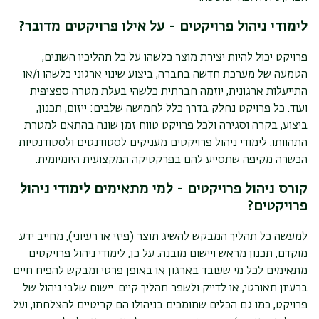
לימודי ניהול פרויקטים - על אילו פרויקטים מדובר?
פרויקט יכול להיות יצירת מוצר כלשהו על כל תהליכיו השונים,
הטמעה של מערכת חדשה בחברה, ביצוע שינוי ארגוני כלשהו ו/או
התייעלות ארגונית, יוזמה חברתית כלשהי בעלת מטרה ספציפית
ועוד. כל פרויקט נחלק בדרך כלל לחמישה שלבים: ייזום, תכנון,
ביצוע, בקרה וסגירה ולכל פרויקט טווח זמן שונה בהתאם למטרת
התהוותו. לימודי ניהול פרויקטים מעניקים לסטודנטים ולסטודנטיות
הכשרה מקיפה שתסייע להם בפרקטיקה המקצועית היומיומית.
קורס ניהול פרויקטים - למי מתאימים לימודי ניהול
פרויקטים?
למעשה כל תהליך המבקש להשיג תוצר (פיזי או רעיוני), מחייב ידע
מוקדם, תכנון מראש ויישום מובנה. על כן, לימודי ניהול פרויקטים
מתאימים לכל מי שעובד בארגון או באופן פרטי ומבקש להפיח חיים
ברעיון תאורטי, או לדייק ולשפר תהליך קיים. יישום שלבי ניהול של
פרויקט, כמו גם הכלים שתומכים בניהולו הם קריטיים להצלחתו, ועל