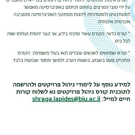
* קורס איכותי ומתקדם: לימודי ניהול פרויקטים בבר-אילן מועברים
על ידי טובי המרצים בתחום וקיומם באוניברסיטה מאפשר
לסטודנטים ולסטודניות ליהנות ממתקני האוניברסיטה ומסביבה
אקדמית איכותית.
* קורס כדאי: הקורס עשיר ומקיף בידע, אך קצר יחסית ועלותו שווה
לכל כיס.
* קורס שמתאים לאנשים עובדים ו/או בעלי משפחות: הקורס
מתקיים פעם בשבוע, בשעות הערב ולמשך מספר שבועות בלבד.
למידע נוסף על לימודי ניהול פרויקטים ולהרשמה
לתוכנית קורס ניהול פרויקטים נא לשלוח קורות
חיים למייל:
shraga.lapides@biu.ac.il