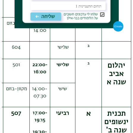
22:00
שישי
07:30-
מקוון בזום
14:00
ב
שלישי
604
ב
יהלום
שלישי
22:00-
501
16:00
אביב
שנה א
שישי
14:00-
מקוון-בזום
מ
07:30
תכנית
א
רביעי
507
17:00-
19:15
ינשופים
שנה ב'
19:30-