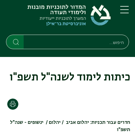
דילוג
דילוג
לתוכן
לתפריט
ניווט
העיקרי
תפריט
ראשי
חיפוש
חיפוש
חיפוש
כיתות לימוד לשנה"ל תשפ"ו
הדפסה
חדרים עבור תכניות: יהלום אביב / יהלום / ינשופים - שנה"ל
תשפ"ו